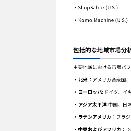
ShopSabre (U.S.)
Komo Machine (U.S.)
包括的な地域市場分
主要地域における市場パフ
北米：
アメリカ合衆国、
ヨーロッパ:
ドイツ、イ
アジア太平洋:
中国、日
ラテンアメリカ：
ブラジ
中東およびアフリカ：
G